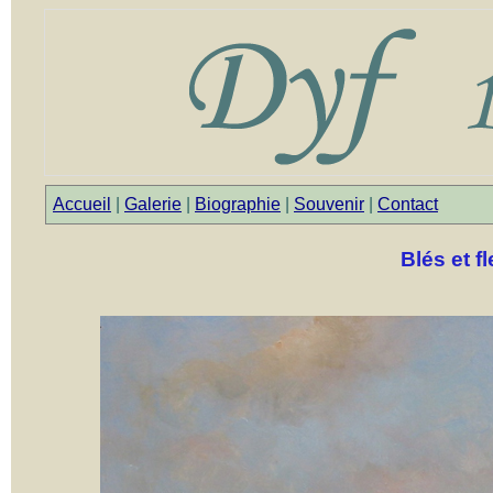
Accueil
|
Galerie
|
Biographie
|
Souvenir
|
Contact
Blés et f