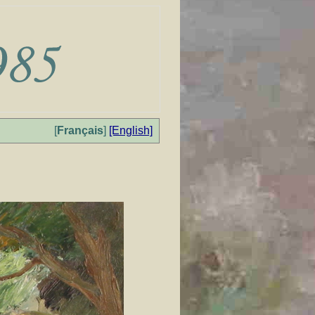
[
Français
]
[English]