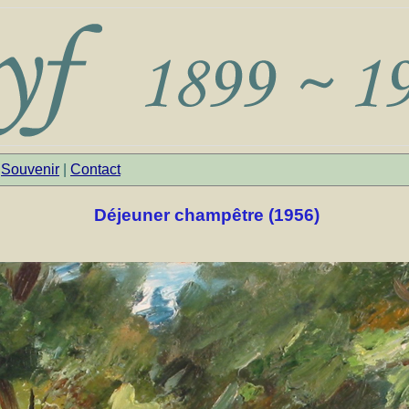
|
Souvenir
|
Contact
Déjeuner champêtre (1956)